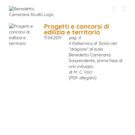
Skip
to
content
Progetti e concorsi di
edilizia e territorio
11.04.2011
pag. 4
Il Politecnico di Torino nel
“dragone” di Isola
.
Benedetto Camerana.
Sorprendente, prima fase di
uno sviluppo.
di M. C. Voci
(PDF allegato)