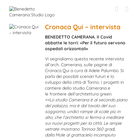
Skip
to
content
Cronaca Qui – intervista
BENEDETTO CAMERANA. Il Covid
abbatte le torri: «Per il futuro servono
ospedali orizzontali»
Vi segnaliamo questa recente intervista
all’arch. Camerana, sulle pagine di
Cronaca Qui
a cura di Adele Palumbo. Si
parla dei possibili scenari futuri e lo
sviluppo della città di Torino. I progetti in
cantiere dello studio Camerana e
le frontiere dell’architettura green.
<<Lo studio Camerana è al secondo piano
del palazzo, ma è dal tavolo del suo
soggiorno, undici rampe di scale più in
alto, che l’architetto si ferma a meditare
sui nuovi progetti per la città. Le ampie
vetrate mostrano Torinoa 360 gradi,
dalla Mole al grattacielo incompiuto