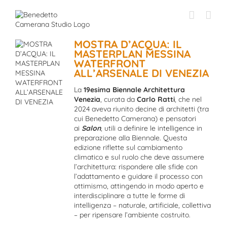
Skip
to
content
MOSTRA D’ACQUA: IL
MASTERPLAN MESSINA
WATERFRONT
ALL’ARSENALE DI VENEZIA
La
19esima Biennale Architettura
Venezia
, curata da
Carlo Ratti
, che nel
2024 aveva riunito decine di architetti (tra
cui Benedetto Camerana) e pensatori
ai
Salon
, utili a definire le intelligence in
preparazione alla Biennale. Questa
edizione riflette sul cambiamento
climatico e sul ruolo che deve assumere
l’architettura: rispondere alle sfide con
l’adattamento e guidare il processo con
ottimismo, attingendo in modo aperto e
interdisciplinare a tutte le forme di
intelligenza – naturale, artificiale, collettiva
– per ripensare l’ambiente costruito.