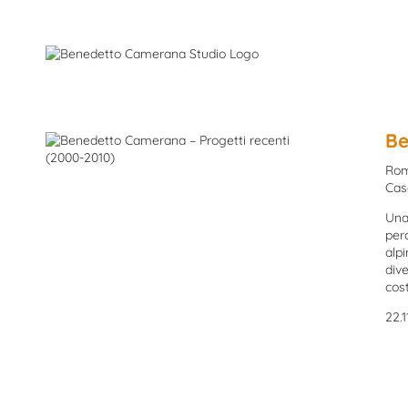
Skip
to
content
Be
Rom
Cas
Una 
per
alpi
dive
cos
22.1